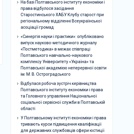
На базі Полтавського інституту економіки і
права відбулося засідання
Старостинського ХАБУ Клубу старост при
регіональному відділенні Всеукраїнської
асоціації громад
«Синергія науки і практики»: опубліковано
випуск науково-методичного журналу
«Постметодика» в межах співпраці
Полтавського навчально-наукового
комплексу Університету «Україна» та
Полтавської академією неперервної освіти
ім. М. В. Остроградського
Відбулася робоча зустріч керівництва
Полтавського інституту економіки і права
та Головного управління Національної
соціальної сервісної служби в Полтавській
області
У Полтавському інституті економіки і права
тривають курси підвищення кваліфікації
для державних службовців сфери юстиції