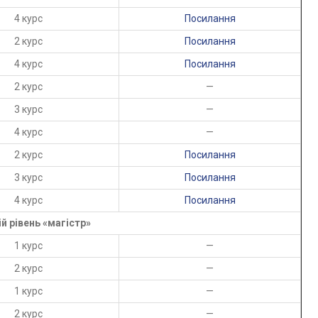
4 курс
Посилання
2 курс
Посилання
4 курс
Посилання
2 курс
—
3 курс
—
4 курс
—
2 курс
Посилання
3 курс
Посилання
4 курс
Посилання
ій рівень «магістр»
1 курс
—
2 курс
—
1 курс
—
2 курс
—