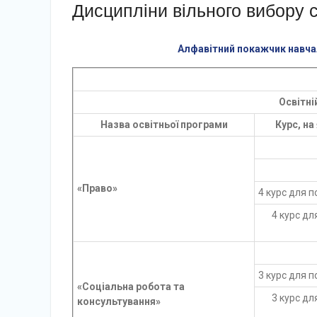
Дисципліни вільного вибору с
Алфавітний покажчик навчал
Освітні
Назва освітньої програми
Курс, на
«Право»
4 курс для 
4 курс дл
3 курс для 
«Соціальна робота та
3 курс дл
консультування»