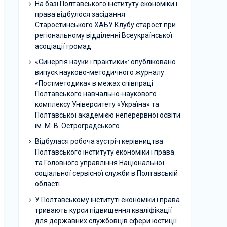
На базі Полтавського інституту економіки і
права відбулося засідання
Старостинського ХАБУ Клубу старост при
регіональному відділенні Всеукраїнської
асоціації громад
«Синергія науки і практики»: опубліковано
випуск науково-методичного журналу
«Постметодика» в межах співпраці
Полтавського навчально-наукового
комплексу Університету «Україна» та
Полтавської академією неперервної освіти
ім. М. В. Остроградського
Відбулася робоча зустріч керівництва
Полтавського інституту економіки і права
та Головного управління Національної
соціальної сервісної служби в Полтавській
області
У Полтавському інституті економіки і права
тривають курси підвищення кваліфікації
для державних службовців сфери юстиції