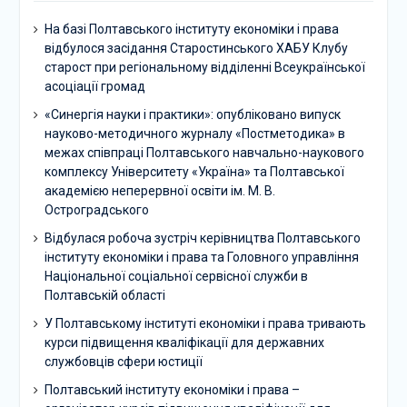
На базі Полтавського інституту економіки і права
відбулося засідання Старостинського ХАБУ Клубу
старост при регіональному відділенні Всеукраїнської
асоціації громад
«Синергія науки і практики»: опубліковано випуск
науково-методичного журналу «Постметодика» в
межах співпраці Полтавського навчально-наукового
комплексу Університету «Україна» та Полтавської
академією неперервної освіти ім. М. В.
Остроградського
Відбулася робоча зустріч керівництва Полтавського
інституту економіки і права та Головного управління
Національної соціальної сервісної служби в
Полтавській області
У Полтавському інституті економіки і права тривають
курси підвищення кваліфікації для державних
службовців сфери юстиції
Полтавський інституту економіки і права –