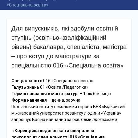
Полтавській області
«Спеціальна освіта»
На базі Полтавського
інституту економіки і
права відбулося
Для випускників, які здобули освітній
засідання
ступінь (освітньо-кваліфікаційний
Старостинського ХАБУ
Клубу старост при
рівень) бакалавра, спеціаліста, магістра
регіональному відділенні
– про вступ до магістратури за
Всеукраїнської асоціації
громад
спеціальністю 016 «Спеціальна освіта»
Спеціальність
016 «Спеціальна освіта»
Галузь знань
01 «Освіта /Педагогіка»
Термін навчання в магістратурі
– 1 рік 6 місяців
Форма навчання
– денна, заочна
Полтавський інститут економіки і права ВНЗ «Відкритий
міжнародний університет розвитку людини «Україна»
запрошує Вас на навчання за
освітніми програмами
«Корекційна педагогіка та спеціальна
психологія»
спеціальності 016 «Спеціальна