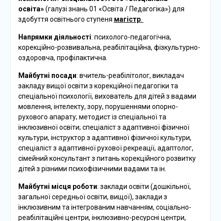
освіта»
(галузі знань 01 «Освіта / Педагогіка») для
здобуття освітнього ступеня
магістр
.
Напрямки діяльності
: психолого-педагогічна,
корекційно-розвивальна, реабілітаційна, фізкультурно-
оздоровча, профілактична.
Майбутні посади
: вчитель-реабілітолог, викладач
закладу вищої освіти з корекційної педагогіки та
спеціальної психології, вихователь для дітей з вадами
мовлення, інтелекту, зору, порушеннями опорно-
рухового апарату; методист із спеціальної та
інклюзивної освіти; спеціаліст з адаптивної фізичної
культури, інструктор з адаптивної фізичної культури,
спеціаліст з адаптивної рухової рекреації, адаптолог,
сімейний консультант з питань корекційного розвитку
дітей з різними психофізичними вадами та ін.
Майбутні місця роботи
: заклади освіти (дошкільної,
загальної середньої освіти, вищої), заклади з
інклюзивним та інтегрованим навчанням, соціально-
реабілітаційні центри, інклюзивно-ресурсні центри,