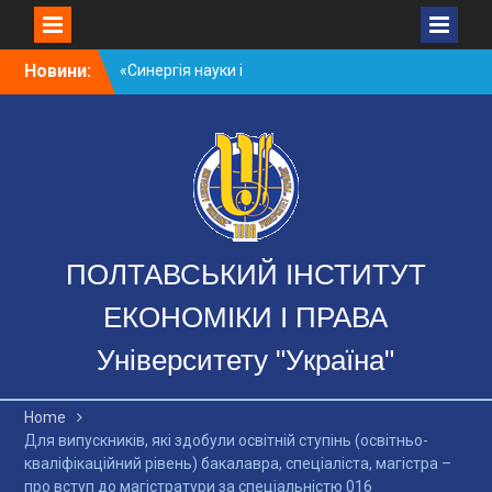
Skip
Новини:
«Синергія науки і
to
практики»: опубліковано
content
випуск науково-
методичного журналу
«Постметодика» в межах
співпраці Полтавського
навчально-наукового
комплексу Університету
«Україна» та Полтавської
ПОЛТАВСЬКИЙ ІНСТИТУТ
академією неперервної
освіти ім. М. В.
ЕКОНОМІКИ І ПРАВА
Остроградського
Відбулася робоча зустріч
Університету "Україна"
керівництва
Полтавського інституту
економіки і права та
Home
Головного управління
Для випускників, які здобули освітній ступінь (освітньо-
Національної соціальної
кваліфікаційний рівень) бакалавра, спеціаліста, магістра –
сервісної служби в
про вступ до магістратури за спеціальністю 016