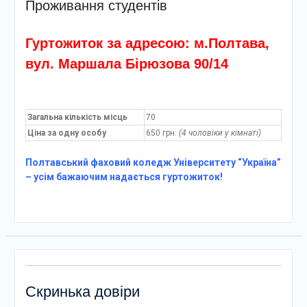
Проживання студентів
Полтавській області
На базі Полтавського
інституту економіки і
Гуртожиток за адресою: м.Полтава,
права відбулося
вул. Маршала Бірюзова 90/14
засідання
Старостинського ХАБУ
Клубу старост при
регіональному відділенні
Загальна кількість місць
70
Всеукраїнської асоціації
Ціна за одну особу
650 грн.
(4 чоловіки у кімнаті)
громад
Полтавський фаховий коледж Університету “Україна”
– усім бажаючим надається гуртожиток!
Скринька довіри