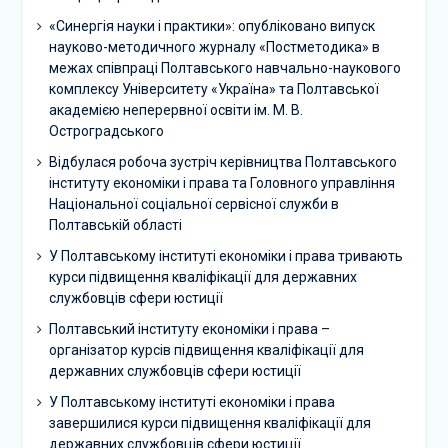
«Синергія науки і практики»: опубліковано випуск
науково-методичного журналу «Постметодика» в
межах співпраці Полтавського навчально-наукового
комплексу Університету «Україна» та Полтавської
академією неперервної освіти ім. М. В.
Остроградського
Відбулася робоча зустріч керівництва Полтавського
інституту економіки і права та Головного управління
Національної соціальної сервісної служби в
Полтавській області
У Полтавському інституті економіки і права тривають
курси підвищення кваліфікації для державних
службовців сфери юстиції
Полтавський інституту економіки і права –
організатор курсів підвищення кваліфікації для
державних службовців сфери юстиції
У Полтавському інституті економіки і права
завершилися курси підвищення кваліфікації для
державних службовців сфери юстиції